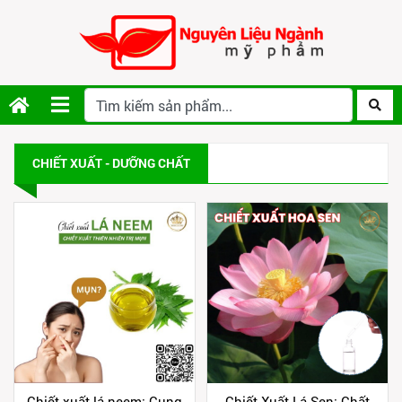
CHIẾT XUẤT - DƯỠNG CHẤT
Chiết xuất lá neem: Cung
Chiết Xuất Lá Sen: Chất