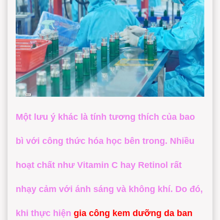
Một lưu ý khác là tính tương thích của bao
bì với công thức hóa học bên trong. Nhiều
hoạt chất như Vitamin C hay Retinol rất
nhạy cảm với ánh sáng và không khí. Do đó,
khi thực hiện
gia công kem dưỡng da ban