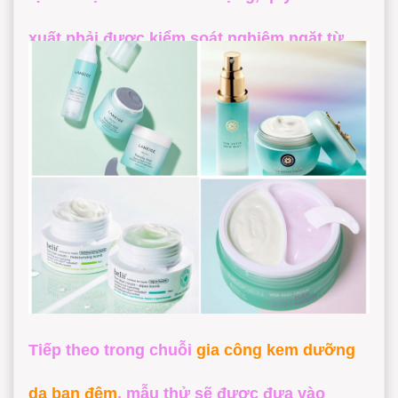
xuất phải được kiểm soát nghiêm ngặt từ
khâu nguyên liệu đầu vào đến thành phẩm
cuối cùng. Tại
Dạ Thảo Lan
, chúng tôi thực
hiện
gia công kem dưỡng da ban đêm
qua
nhiều bước bài bản nhằm đảm bảo tính ổn
định của công thức. Bước đầu tiên luôn là
nghiên cứu thị trường và xác định mục tiêu
của sản phẩm, giúp khách hàng chọn lọc ra
Tiếp theo trong chuỗi
gia công kem dưỡng
những hoạt chất "vàng" như Retinol,
da ban đêm
, mẫu thử sẽ được đưa vào