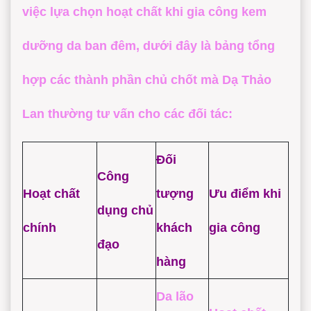
việc lựa chọn hoạt chất khi
gia công kem
dưỡng da ban đêm
, dưới đây là bảng tổng
hợp các thành phần chủ chốt mà
Dạ Thảo
Lan
thường tư vấn cho các đối tác:
Đối
Công
Hoạt chất
tượng
Ưu điểm khi
dụng chủ
chính
khách
gia công
đạo
hàng
Da lão