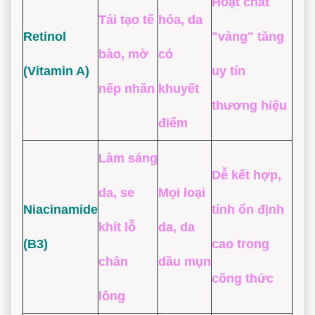
Hoạt chất
Tái tạo tế
hóa, da
Retinol
"vàng" tăng
bào, mờ
có
(Vitamin A)
uy tín
nếp nhăn
khuyết
thương hiệu
điểm
Làm sáng
Dễ kết hợp,
da, se
Mọi loại
Niacinamide
tính ổn định
khít lỗ
da, da
(B3)
cao trong
chân
dầu mụn
công thức
lông