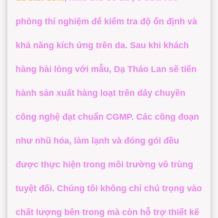
Hyaluronic Acid, hay các chiết xuất thảo
phòng thí nghiệm để kiểm tra độ ổn định và
mộc quý hiếm. Sau đó, đội ngũ R&D sẽ tiến
khả năng kích ứng trên da. Sau khi khách
hành phối trộn mẫu thử theo tỷ lệ vàng, đảm
hàng hài lòng với mẫu,
Dạ Thảo Lan
sẽ tiến
bảo kết cấu kem mịn màng, thấm nhanh mà
hành sản xuất hàng loạt trên dây chuyền
không gây bết rít cho người sử dụng vào
công nghệ đạt chuẩn CGMP. Các công đoạn
buổi đêm.
như nhũ hóa, làm lạnh và đóng gói đều
được thực hiện trong môi trường vô trùng
tuyệt đối. Chúng tôi không chỉ chú trọng vào
chất lượng bên trong mà còn hỗ trợ thiết kế