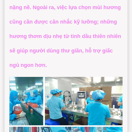
nặng nề. Ngoài ra, việc lựa chọn mùi hương
cũng cần được cân nhắc kỹ lưỡng; những
hương thơm dịu nhẹ từ tinh dầu thiên nhiên
sẽ giúp người dùng thư giãn, hỗ trợ giấc
ngủ ngon hơn.