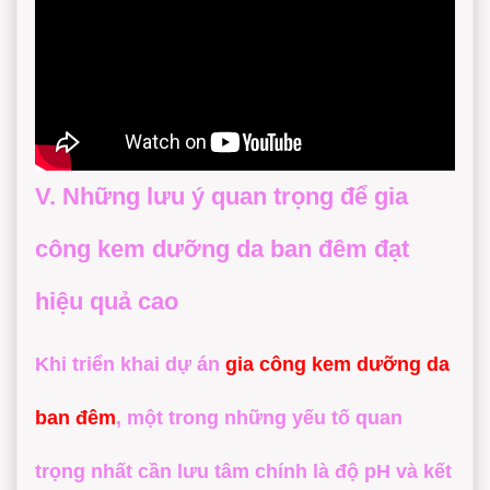
V. Những lưu ý quan trọng để gia
công kem dưỡng da ban đêm đạt
hiệu quả cao
Khi triển khai dự án
gia công kem dưỡng da
ban đêm
, một trong những yếu tố quan
trọng nhất cần lưu tâm chính là độ pH và kết