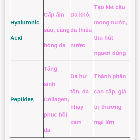
Tạo kết cấu
Cấp ẩm
Da khô,
Hyaluronic
mọng nước,
sâu, căng
da thiếu
Acid
thu hút
bóng da
nước
người dùng
Tăng
Da hư
Thành phần
sinh
tổn, da
cao cấp, giá
Peptides
Collagen,
nhạy
trị thương
phục hồi
cảm
mại lớn
da