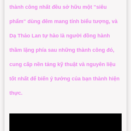
thành công nhất đều sở hữu một "siêu
phẩm" dùng đêm mang tính biểu tượng, và
Dạ Thảo Lan
tự hào là người đồng hành
thầm lặng phía sau những thành công đó,
cung cấp nền tảng kỹ thuật và nguyên liệu
tốt nhất để biến ý tưởng của bạn thành hiện
thực.