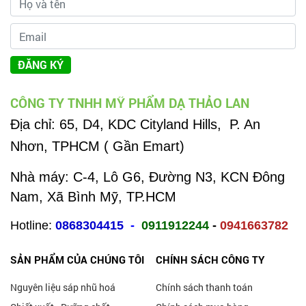
ĐĂNG KÝ
CÔNG TY TNHH MỸ PHẨM DẠ THẢO LAN
Địa chỉ:
65, D4, KDC Cityland Hills, P. An
Nhơn, TPHCM ( Gần Emart)
Nhà máy: C-4, Lô G6, Đường N3, KCN Đông
Nam, Xã Bình Mỹ, TP.HCM
Hotline:
0868304415
-
0911912244
-
0941663782
SẢN PHẨM CỦA CHÚNG TÔI
CHÍNH SÁCH CÔNG TY
Nguyên liệu sáp nhũ hoá
Chính sách thanh toán