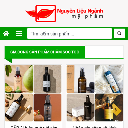
GIA CÔNG SẢN PHẨM CHĂM SÓC TÓC
[GẤP 3] hiệu quả với sản
Nhận gia công xịt kích