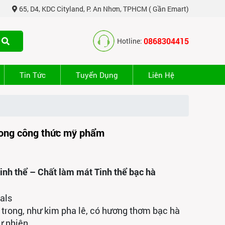
65, D4, KDC Cityland, P. An Nhơn, TPHCM ( Gần Emart)
0868304415
Hotline:
Tin Tức
Tuyển Dụng
Liên Hệ
rong công thức mỹ phẩm
inh thể – Chất làm mát Tinh thể bạc hà
als
g trong, như kim pha lê, có hương thơm bạc hà
ự nhiên