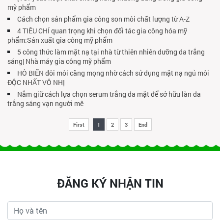
mỹ phẩm
Cách chọn sản phẩm gia công son môi chất lượng từ A-Z
4 TIÊU CHÍ quan trọng khi chọn đối tác gia công hóa mỹ
phẩm:Sản xuất gia công mỹ phẩm
5 công thức làm mặt nạ tại nhà từ thiên nhiên dưỡng da trắng
sáng| Nhà máy gia công mỹ phẩm
HÔ BIẾN đôi môi căng mọng nhờ cách sử dụng mặt nạ ngủ môi
ĐỘC NHẤT VÔ NHỊ
Nắm giữ cách lựa chọn serum trắng da mặt để sở hữu làn da
trắng sáng vạn người mê
First
1
2
3
End
ĐĂNG KÝ NHẬN TIN