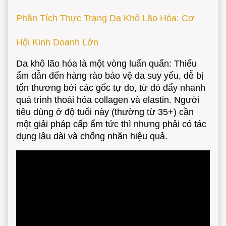
Phân Tích Thực Trạng Da Khô Lão Hóa: Cơ
Hội Kinh Doanh Lớn
Da khô lão hóa là một vòng luẩn quẩn: Thiếu
ẩm dẫn đến hàng rào bảo vệ da suy yếu, dễ bị
tổn thương bởi các gốc tự do, từ đó đẩy nhanh
quá trình thoái hóa collagen và elastin. Người
tiêu dùng ở độ tuổi này (thường từ 35+) cần
một giải pháp cấp ẩm tức thì nhưng phải có tác
dụng lâu dài và chống nhăn hiệu quả.