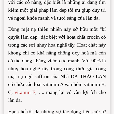
với các cô nàng, đặc biệt là những ai đang tìm 
kiếm một giải pháp làm đẹp tối ưu giúp duy trì 
vẻ ngoài khỏe mạnh và tươi sáng của làn da.
Dòng mặt nạ thiên nhiên này sở hữu một "bí 
quyết làm đẹp" đặc biệt với hoạt chất crocin có 
trong các sợi nhuỵ hoa nghệ tây. Hoạt chất này 
không chỉ có khả năng chống oxy hoá mà còn 
có tác dụng kháng viêm cực mạnh. Với 90% là 
nhuỵ hoa nghệ tây trong công thức gia công 
mặt nạ ngủ saffron của Nhà DẠ THẢO LAN 
có chứa các loại vitamin A và nhóm vitamin B, 
C, 
vitamin E
, . .. mang lại vô vàn lợi ích cho 
làn da.
Hạn chế tối đa những sự tác động tiêu cực từ 