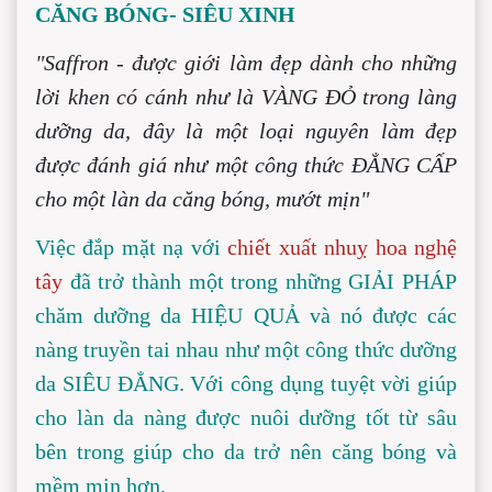
CĂNG BÓNG- SIÊU XINH
"Saffron - được giới làm đẹp dành cho những 
lời khen có cánh như là VÀNG ĐỎ trong làng 
dưỡng da, đây là một loại nguyên làm đẹp 
được đánh giá như một công thức ĐẲNG CẤP 
cho một làn da căng bóng, mướt mịn"
Việc đắp mặt nạ với 
c
hiết xuất nhuỵ hoa nghệ 
tây
 đã trở thành một trong những GIẢI PHÁP 
chăm dưỡng da HIỆU QUẢ và nó được các 
nàng truyền tai nhau như một công thức dưỡng 
da SIÊU ĐẲNG. Với công dụng tuyệt vời giúp 
cho làn da nàng được nuôi dưỡng tốt từ sâu 
bên trong giúp cho da trở nên căng bóng và 
mềm mịn hơn.