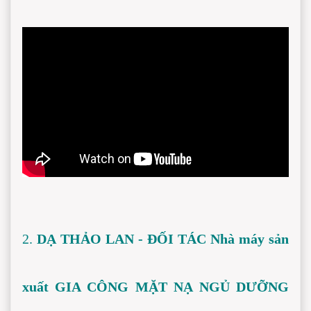
2. 
DẠ THẢO LAN - ĐỐI TÁC Nhà máy sản 
xuất GIA CÔNG MẶT NẠ NGỦ DƯỠNG 